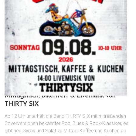
Mittagstisch, Bikertreff & Livemusik von
THIRTY SIX
Ab 12 Uhr unterhält die Band THIRTY SIX mit mitreißenden
Coverversionen bekannter Pop, Blues & Rock-Klassiker, es
gibt neu Gyros und Salat zu MIttag, Kaffee und Kuchen ab