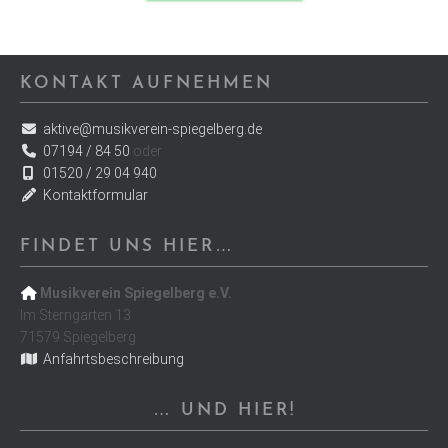
KONTAKT AUFNEHMEN
aktive@musikverein-spiegelberg.de
07194 / 84 50
oder
01520 / 29 04 940
Kontaktformular
FINDET UNS HIER…
Musikverein Spiegelberg e.V.
Im Sterngarten 13
71579 Spiegelberg
Anfahrtsbeschreibung
… UND HIER!