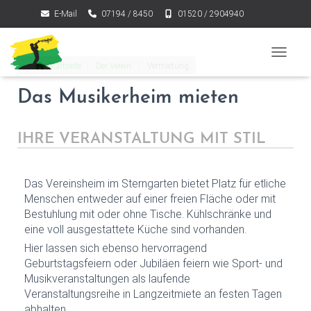
E-Mail
07194 / 8450
01520 / 2904940
NAVIGA
Startseite
|
Der Verein
|
Vermietung
Das Musikerheim mieten
IHRE VERANSTALTUNG MIT STIL
Das Vereinsheim im Sterngarten bietet Platz für etliche
Menschen entweder auf einer freien Fläche oder mit
Bestuhlung mit oder ohne Tische. Kühlschränke und
eine voll ausgestattete Küche sind vorhanden.
Hier lassen sich ebenso hervorragend
Geburtstagsfeiern oder Jubiläen feiern wie Sport- und
Musikveranstaltungen als laufende
Veranstaltungsreihe in Langzeitmiete an festen Tagen
abhalten.