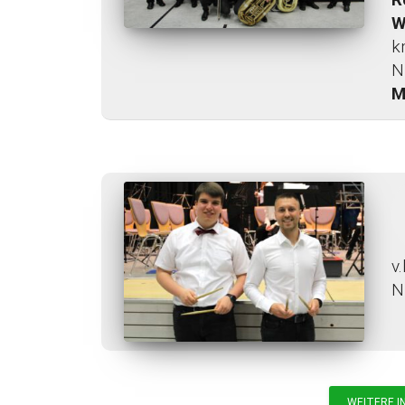
W
k
N
M
v.
N
WEITERE I