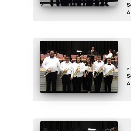
S
A
v.
S
A