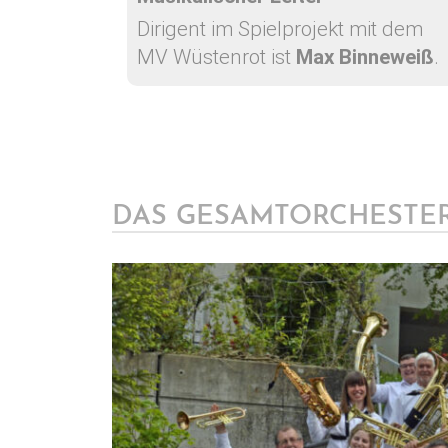
Dirigent im Spielprojekt mit dem
MV Wüstenrot ist
Max Binneweiß
.
DAS GESAMTORCHESTE