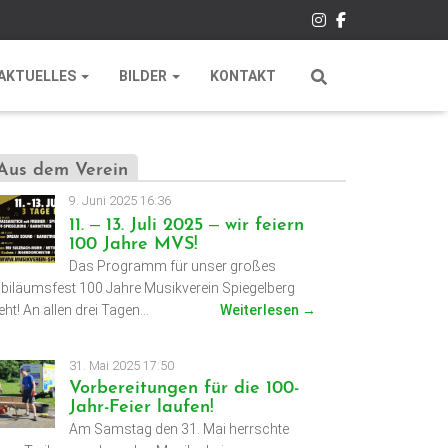
AKTUELLES
BILDER
KONTAKT
Aus dem Verein
9. Juni 2025 16:36
11. – 13. Juli 2025 – wir feiern
100 Jahre MVS!
Das Programm für unser großes
biläumsfest 100 Jahre Musikverein Spiegelberg
eht! An allen drei Tagen…
Weiterlesen →
31. Mai 2025 17:50
Vorbereitungen für die 100-
Jahr-Feier laufen!
Am Samstag den 31. Mai herrschte