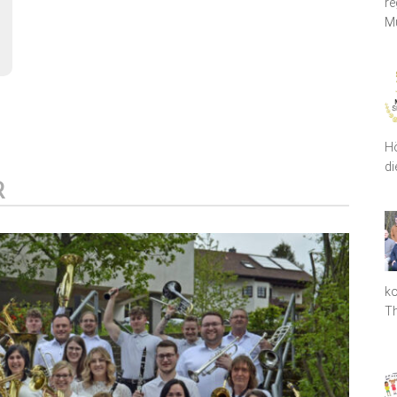
re
Mu
Hö
di
R
ko
T