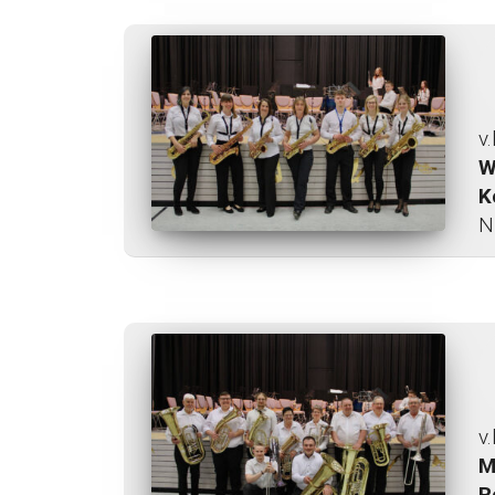
v.
W
K
N
v.
M
R