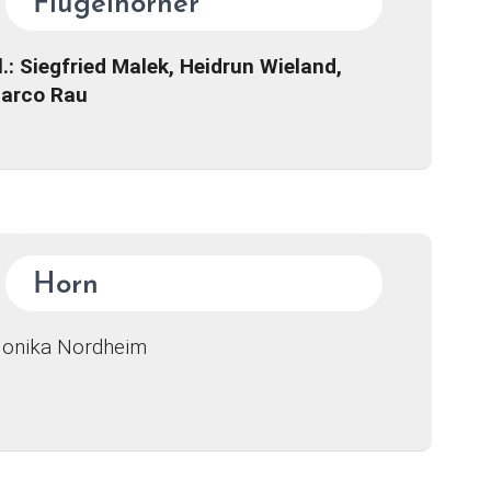
Flügelhörner
l.:
Siegfried Malek, Heidrun Wieland,
arco Rau
Horn
onika Nordheim