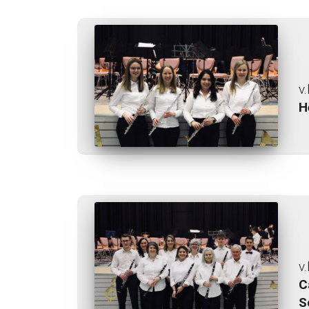
v.
H
v.
C
S