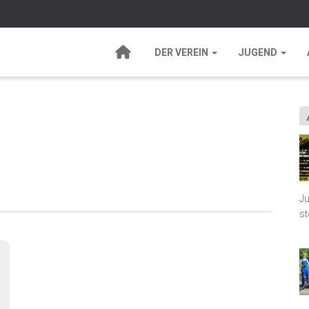
DER VEREIN
JUGEND
Ju
st