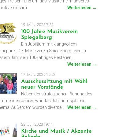
ges Treiben rund um das Musikerheim unseres
sikvereins im…
Weiterlesen →
19. März 2025 7:54
100 Jahre Musikverein
Spiegelberg
Ein Jubiläum mit klangvollem
hepunkt Der Musikverein Spiegelberg feiert in
esem Jahr sein 100-jähriges Bestehen…
Weiterlesen →
17. März 2025 15:27
Ausschussitzung mit Wahl
neuer Vorstände
Neben der strategischen Planung des
mmenden Jahres war das Jubiläumsjahr ein
hema. Außerdem wurden diverse…
Weiterlesen →
23. Juli 2023 19:11
Kirche und Musik / Akzente