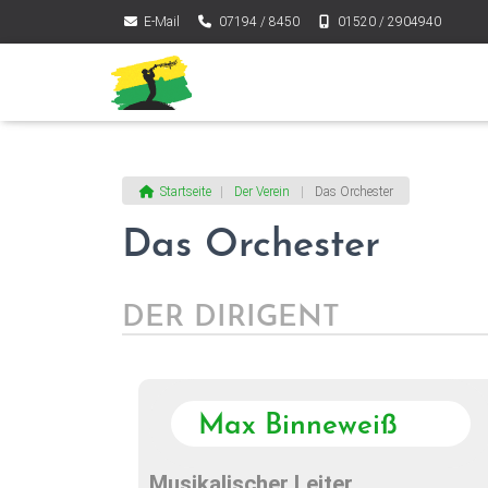
E-Mail
07194 / 8450
01520 / 2904940
Startseite
|
Der Verein
|
Das Orchester
Das Orchester
DER DIRIGENT
Max Binneweiß
Musikalischer Leiter