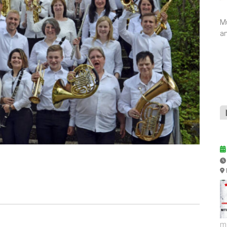
Mu
a
m