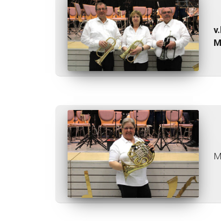
v.
M
M