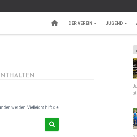
DER VEREIN
JUGEND
NTHALTEN
Ju
st
den werden. Vielleicht hilft die
re