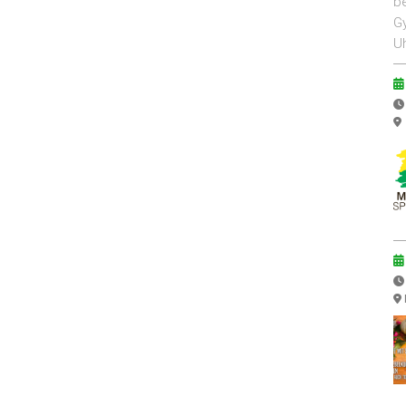
be
Gy
Uh