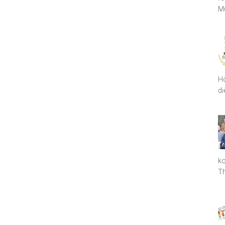
Mu
Hö
di
ko
T