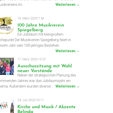
sikvereins im…
Weiterlesen →
19. März 2025 7:54
100 Jahre Musikverein
Spiegelberg
Ein Jubiläum mit klangvollem
hepunkt Der Musikverein Spiegelberg feiert in
esem Jahr sein 100-jähriges Bestehen…
Weiterlesen →
17. März 2025 15:27
Ausschussitzung mit Wahl
neuer Vorstände
Neben der strategischen Planung des
mmenden Jahres war das Jubiläumsjahr ein
hema. Außerdem wurden diverse…
Weiterlesen →
23. Juli 2023 19:11
Kirche und Musik / Akzente
Belinda