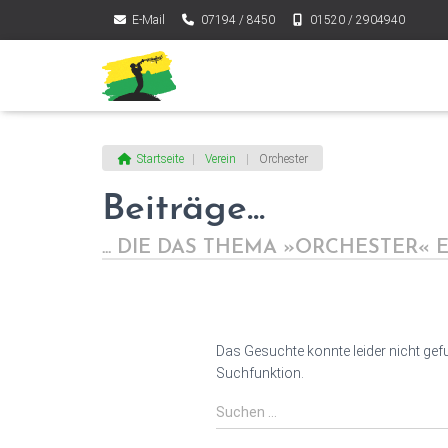
E-Mail
07194 / 8450
01520 / 2904940
Startseite
|
Verein
|
Orchester
Beiträge...
... DIE DAS THEMA
»ORCHESTER«
E
Das Gesuchte konnte leider nicht gefun
Suchfunktion.
Suchen
Suchen …
nach: