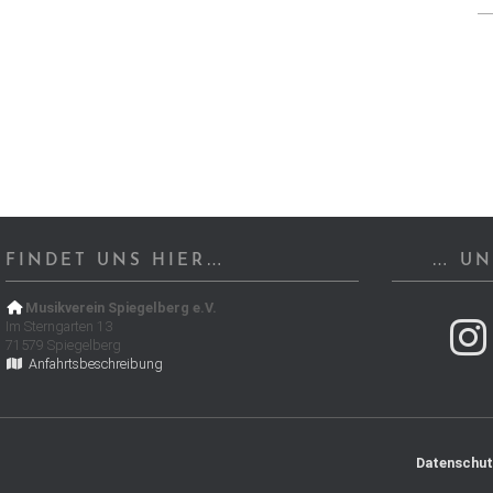
FINDET UNS HIER…
… UN
Musikverein Spiegelberg e.V.
Im Sterngarten 13
71579 Spiegelberg
Anfahrtsbeschreibung
Datenschut