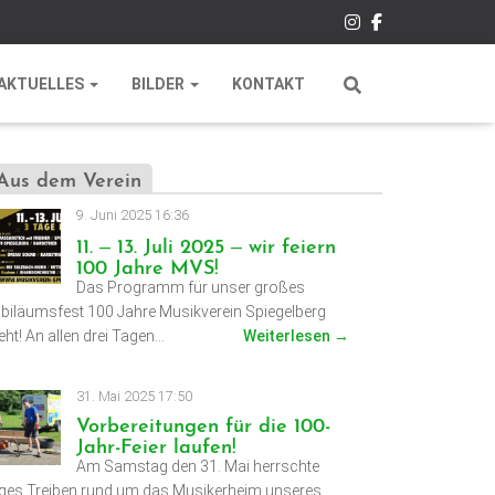
AKTUELLES
BILDER
KONTAKT
Aus dem Verein
9. Juni 2025 16:36
11. – 13. Juli 2025 – wir feiern
100 Jahre MVS!
Das Programm für unser großes
biläumsfest 100 Jahre Musikverein Spiegelberg
eht! An allen drei Tagen…
Weiterlesen →
31. Mai 2025 17:50
Vorbereitungen für die 100-
Jahr-Feier laufen!
Am Samstag den 31. Mai herrschte
ges Treiben rund um das Musikerheim unseres