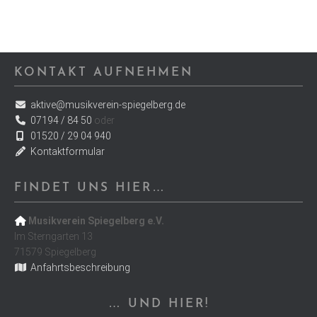
KONTAKT AUFNEHMEN
aktive@musikverein-spiegelberg.de
07194 / 84 50
oder
01520 / 29 04 940
Kontaktformular
FINDET UNS HIER…
Musikverein Spiegelberg e.V.
Im Sterngarten 13
71579 Spiegelberg
Anfahrtsbeschreibung
… UND HIER!