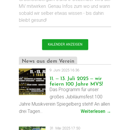
MV mitwirken. Genau Infos zum wo und wann
sobald wir selber etwas wissen - bis dahin:
bleibt gesund!
KALENDER ANZEIGEN
News aus dem Verein
9. Juni 2025 16:36
11. – 13. Juli 2025 – wir
feiern 100 Jahre MVS!
Das Programm für unser
großes Jubiläumsfest 100
Jahre Musikverein Spiegelberg steht! An allen
drei Tagen…
Weiterlesen →
31. Mai 2025 17:50