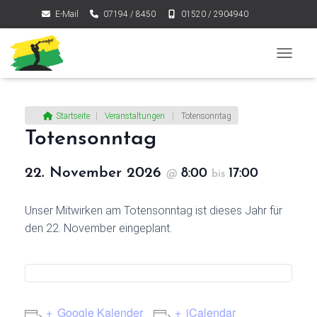
E-Mail
07194 / 8450
01520 / 2904940
NAVIGA
Startseite
|
Veranstaltungen
|
Totensonntag
Totensonntag
22. November 2026
8:00
17:00
@
bis
Unser Mitwirken am Totensonntag ist dieses Jahr für
den 22. November eingeplant.
Google Kalender
iCalendar