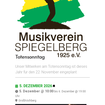
Totensonntag
Unser Mitwirken am Totensonntag ist dieses
Jahr für den 22. November eingeplant.
5. DEZEMBER 2026
H
E
5. Dezember @ 10:00
bis
6. Dezember @ 19:00
R
Uhr
V
Großhöchberg
O