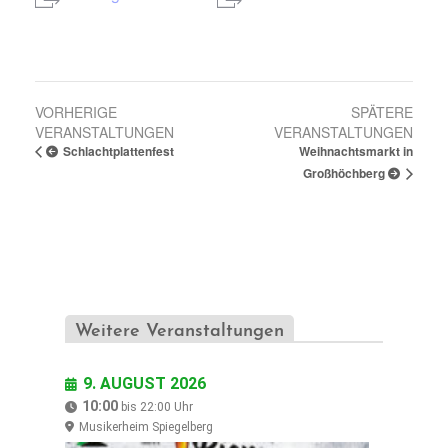
V
VORHERIGE
SPÄTERE
VERANSTALTUNGEN
VERANSTALTUNGEN
e
Schlachtplattenfest
Weihnachtsmarkt in
r
Großhöchberg
a
n
s
t
a
Weitere Veranstaltungen
l
t
9. AUGUST 2026
u
10:00
bis
22:00
Uhr
Musikerheim Spiegelberg
n