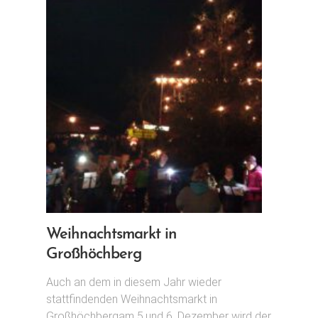
R
G
E
H
O
B
E
N
Weihnachtsmarkt in
Großhöchberg
Auch an dem in diesem Jahr wieder
stattfindenden Weihnachtsmarkt in
Großhöchbergam 5.und 6. Dezember wird der