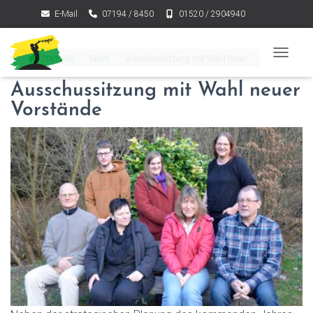
E-Mail
07194 / 8450
01520 / 2904940
Startseite
|
News
|
Ausschussitzung mit Wahl neuer...
NAVIGA
Ausschussitzung mit Wahl neuer
Vorstände