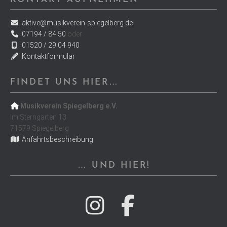
aktive@musikverein-spiegelberg.de
07194 / 84 50
oder
01520 / 29 04 940
Kontaktformular
FINDET UNS HIER…
Musikverein Spiegelberg e.V.
Im Sterngarten 13
71579 Spiegelberg
Anfahrtsbeschreibung
… UND HIER!