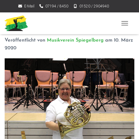
E-Mail
07194 / 8450
01520 / 2904940
Horn
NAVIGA
Veröffentlicht von
Musikverein Spiegelberg
am
10. März
2020