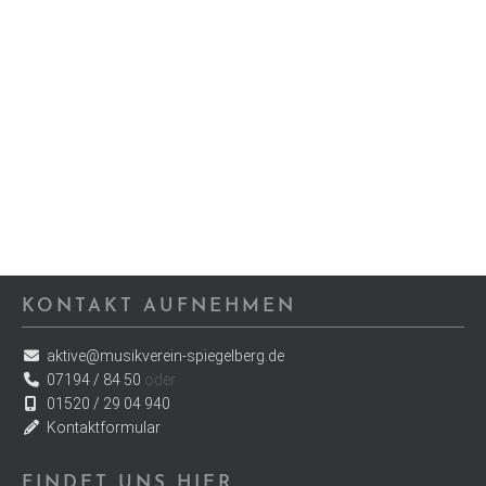
KONTAKT AUFNEHMEN
aktive@musikverein-spiegelberg.de
07194 / 84 50
oder
01520 / 29 04 940
Kontaktformular
FINDET UNS HIER…