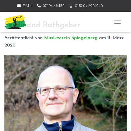
E-Mail
07194 / 8450
01520 / 2904940
Ferdinand Rathgeber
NAVIGA
Veröffentlicht von
Musikverein Spiegelberg
am
11. März
2020