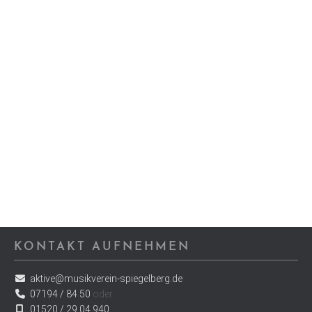
KONTAKT AUFNEHMEN
aktive@musikverein-spiegelberg.de
07194 / 84 50
oder
01520 / 29 04 940