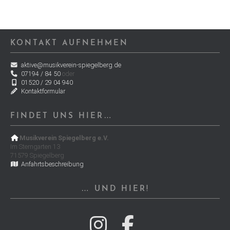
KONTAKT AUFNEHMEN
aktive@musikverein-spiegelberg.de
07194 / 84 50
oder
01520 / 29 04 940
Kontaktformular
FINDET UNS HIER…
Musikverein Spiegelberg e.V.
Im Sterngarten 13
71579 Spiegelberg
Anfahrtsbeschreibung
… UND HIER!