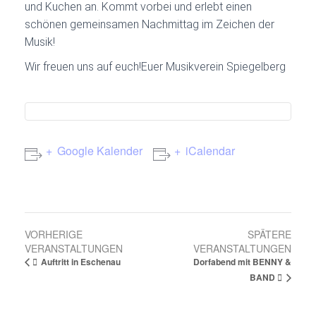
und Kuchen an. Kommt vorbei und erlebt einen
schönen gemeinsamen Nachmittag im Zeichen der
Musik!
Wir freuen uns auf euch!
Euer Musikverein Spiegelberg
Google Kalender
iCalendar
V
VORHERIGE
SPÄTERE
VERANSTALTUNGEN
VERANSTALTUNGEN
e
Auftritt in Eschenau
Dorfabend mit BENNY &
r
BAND
a