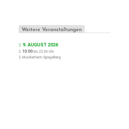
n
s
t
a
Weitere Veranstaltungen
l
t
9. AUGUST 2026
u
10:00
bis
22:00
Uhr
Musikerheim Spiegelberg
n
g
-
N
a
v
i
g
a