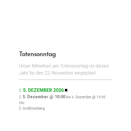
Totensonntag
Unser Mitwirken am Totensonntag ist dieses
Jahr für den 22. November eingeplant.
5. DEZEMBER 2026
H
E
5. Dezember @ 10:00
bis
6. Dezember @ 19:00
R
Uhr
V
Großhöchberg
O
R
G
E