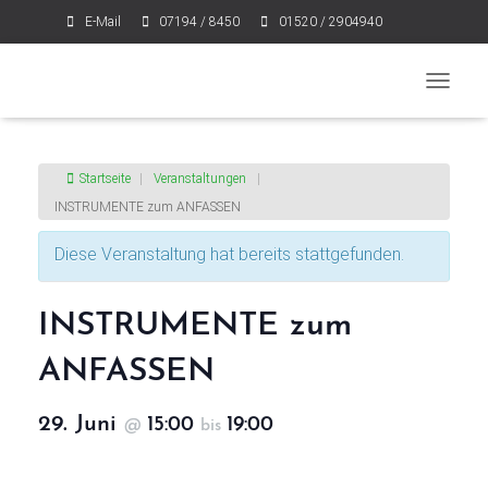
E-Mail
07194 / 8450
01520 / 2904940
NAVIGA
Startseite
|
Veranstaltungen
|
INSTRUMENTE zum ANFASSEN
Diese Veranstaltung hat bereits stattgefunden.
INSTRUMENTE zum
ANFASSEN
29. Juni
15:00
19:00
@
bis