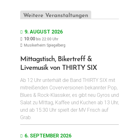
t
a
Weitere Veranstaltungen
l
t
9. AUGUST 2026
u
10:00
bis
22:00
Uhr
Musikerheim Spiegelberg
n
g
Mittagstisch, Bikertreff &
-
Livemusik von THIRTY SIX
N
Ab 12 Uhr unterhält die Band THIRTY SIX mit
a
mitreißenden Coverversionen bekannter Pop,
v
Blues & Rock-Klassiker, es gibt neu Gyros und
i
Salat zu MIttag, Kaffee und Kuchen ab 13 Uhr,
g
und ab 15:30 Uhr spielt der MV Frisch auf
Grab.
a
t
6. SEPTEMBER 2026
i