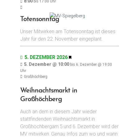
8:00
bis
17:00
Uhr
Totensonntag
Unser Mitwirken am Totensonntag ist dieses
Jahr für den 22. November eingeplant.
5. DEZEMBER 2026
H
E
5. Dezember @ 10:00
bis
6. Dezember @ 19:00
R
Uhr
V
Großhöchberg
O
R
Weihnachtsmarkt in
G
Großhöchberg
E
H
Auch an dem in diesem Jahr wieder
O
stattfindenden Weihnachtsmarkt in
B
E
Großhöchbergam 5.und 6. Dezember wird der
N
MV mitwirken. Genau Infos zum wo und wann