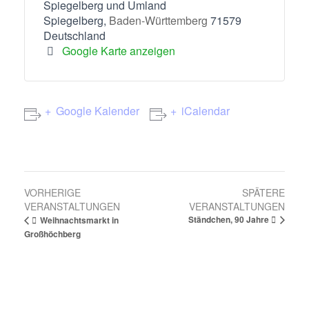
Spiegelberg und Umland
Spiegelberg
,
Baden-Württemberg
71579
Deutschland
Google Karte anzeigen
Google Kalender
iCalendar
V
VORHERIGE
SPÄTERE
VERANSTALTUNGEN
VERANSTALTUNGEN
e
Ständchen, 90 Jahre
Weihnachtsmarkt in
r
Großhöchberg
a
n
s